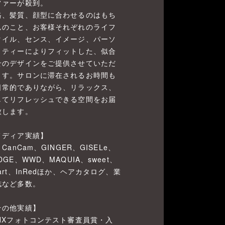
ファーが殺到。
格、髪質、顔型に合わせるのはもち
んのこと、お客様それぞれのライフ
タイル、センス、イメージ、パーソ
リティーによりフィットした、似合
せのデザインをご提供させていただ
ます。サロンに滞在されるお時間も
日常的でありながら、リラックス、
してリフレッシュできる空間をお届
致します。
メディア実績】
、CanCam、GINGER、GISELe、
DGE、WWD、MAQUIA、sweet、
art、InRedほか、ヘアカタログ、業
誌など多数。
その他実績】
INXフォトコンテスト審査員賞・入