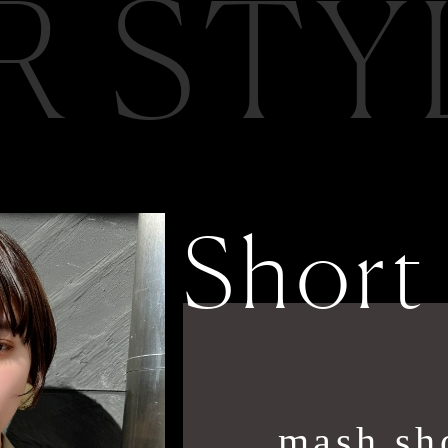
R STY
Short
mash sh