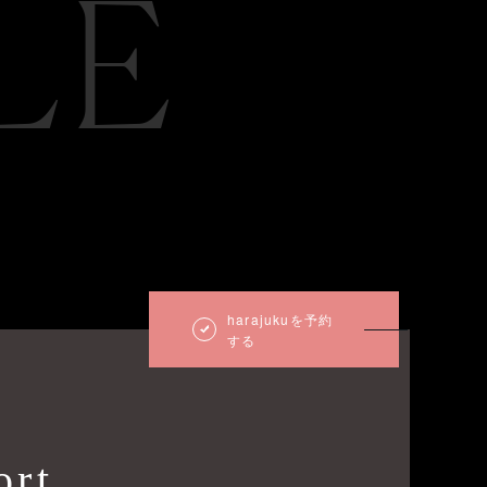
LE
harajukuを予約
する
ort