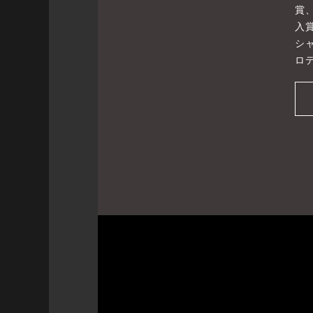
賞
入
シ
ロ