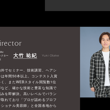
irector
uku
大竹 祐紀
レクター
Yuki Otake
表
内外でセミナー、技術講習、ヘアシ
ーは年間50本以上。コンテスト入賞
多く、またWEBスタイル閲覧数1位
得など、確かな技術と豊富な知識で
悩みを即解決。高いレベルでバラン
が取れており「プロが認めるプロフ
ッショナル美容師」と全国各地から