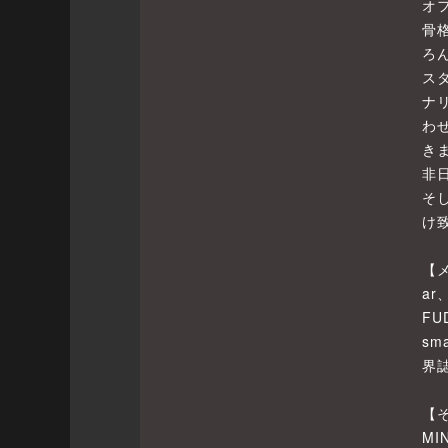
オ
骨
ろ
ス
ナ
わ
き
非
そ
け
【
ar
FU
sm
界
【
M