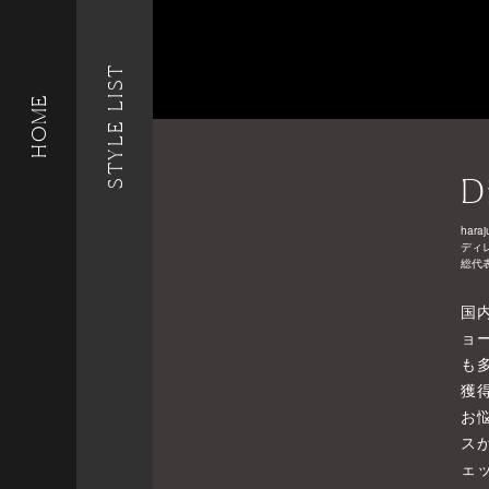
STYLE LIST
HOME
D
haraj
ディ
総代
国
ョ
も
獲
お
ス
ェ