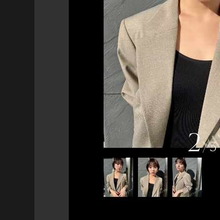
2
/
3