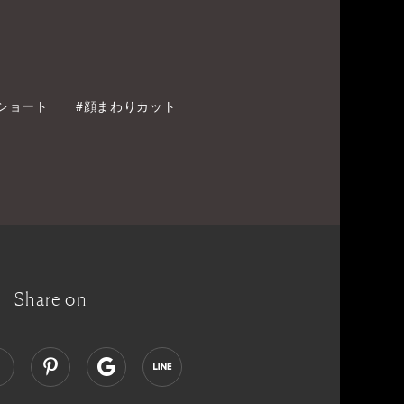
ショート
#顔まわりカット
Share on