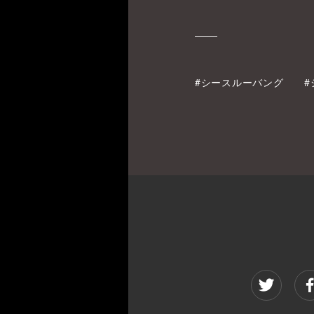
#シースルーバング
#