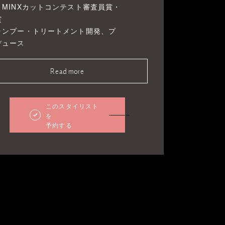
、MINXカットコンテスト審査員賞・
賞
ャンプー・トリートメント開発、プ
デュース
Read more
このスタイリスト
を
予約する