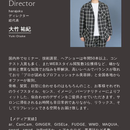
Director
harajuku
ディレクター
総代表
大竹 祐紀
Yuki Otake
国内外でセミナー、技術講習、ヘアショーは年間50本以上。コン
テスト入賞も多く、またWEBスタイル閲覧数1位獲得など、確かな
技術と豊富な知識でお悩みを即解決。高いレベルでバランスが取れ
ており「プロが認めるプロフェッショナル美容師」と全国各地から
オファーが殺到。
骨格、髪質、顔型に合わせるのはもちろんのこと、お客様それぞれ
のライフスタイル、センス、イメージ、パーソナリティーによりフ
ィットした、似合わせのデザインをご提供させていただきます。サ
ロンに滞在されるお時間も非日常的でありながら、リラックス、そ
してリフレッシュできる空間をお届け致します。
【メディア実績】
ar、CanCam、GINGER、GISELe、FUDGE、WWD、MAQUIA、