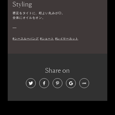
Styling
襟足をタイトに、程よい丸みが◎。
全体にオイルをオン。
#シースルーバング
#ショート
#レイヤーカット
Share on