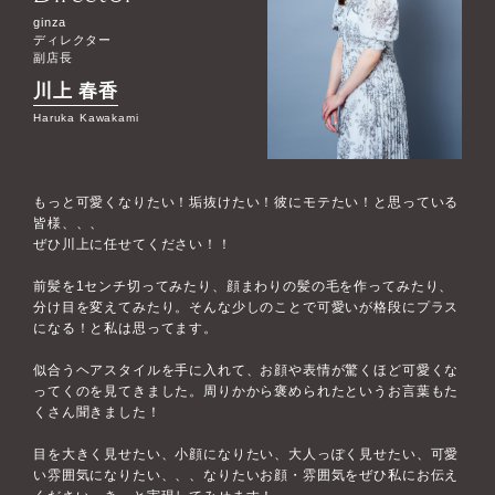
ginza
ディレクター
副店長
川上 春香
Haruka Kawakami
もっと可愛くなりたい！垢抜けたい！彼にモテたい！と思っている
皆様、、、
ぜひ川上に任せてください！！
前髪を1センチ切ってみたり、顔まわりの髪の毛を作ってみたり、
分け目を変えてみたり。そんな少しのことで可愛いが格段にプラス
になる！と私は思ってます。
似合うヘアスタイルを手に入れて、お顔や表情が驚くほど可愛くな
ってくのを見てきました。周りかから褒められたというお言葉もた
くさん聞きました！
目を大きく見せたい、小顔になりたい、大人っぽく見せたい、可愛
い雰囲気になりたい、、、なりたいお顔・雰囲気をぜひ私にお伝え