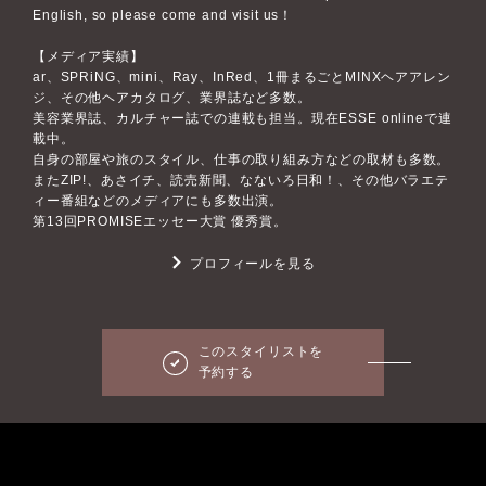
English, so please come and visit us！
【メディア実績】
ar、SPRiNG、mini、Ray、InRed、1冊まるごとMINXヘアアレン
ジ、その他ヘアカタログ、業界誌など多数。
美容業界誌、カルチャー誌での連載も担当。現在ESSE onlineで連
載中。
自身の部屋や旅のスタイル、仕事の取り組み方などの取材も多数。
またZIP!、あさイチ、読売新聞、なないろ日和！、その他バラエテ
ィー番組などのメディアにも多数出演。
第13回PROMISEエッセー大賞 優秀賞。
プロフィールを見る
このスタイリストを
予約する