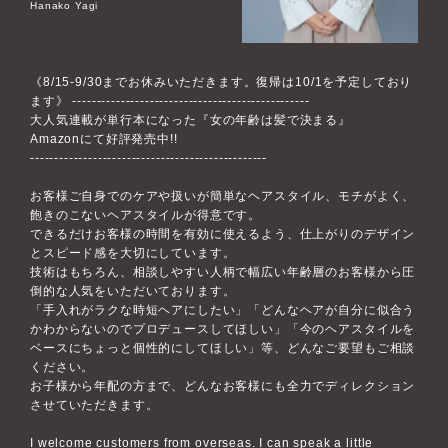
Hanako Yagi
《8/15-9/30までお休みいただきます。復帰は10/1を予定しており
ます》 -------------------------------------------------
大人気連載が単行本になった『女の年齢は髪で決まる』
Amazonにて好評発売中!!
-------------------------------------------------
お客様ご自身でのケアや扱いが簡単なヘアスタイル、モチがよく、
飽きのこないヘアスタイルが得意です。
できるだけお客様の時間を有効に使えるよう、仕上がりのデザイン
とスピード感を大切にしています。
技術はもちろん、相談しやすい人柄で幅広い年齢層のお客様から圧
倒的な人気をいただいております。
「手入れがラクな時短ヘアにしたい」「どんなヘアが自分に似合う
かわからないのでプロデュースしてほしい」「今のヘアスタイルを
ベースにちょっと個性的にしてほしい」等、どんなご要望もご相談
ください。
お子様から年配の方まで、どんなお客様にも全力でディレクション
させていただきます。
I welcome customers from overseas. I can speak a little