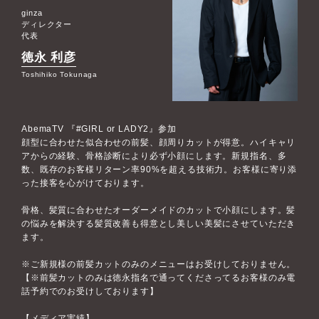
ginza
ディレクター
代表
徳永 利彦
Toshihiko Tokunaga
AbemaTV 『#GIRL or LADY2』参加
顔型に合わせた似合わせの前髪、顔周りカットが得意。ハイキャリ
アからの経験、骨格診断により必ず小顔にします。新規指名、多
数、既存のお客様リターン率90%を超える技術力。お客様に寄り添
った接客を心がけております。
骨格、髪質に合わせたオーダーメイドのカットで小顔にします。髪
の悩みを解決する髪質改善も得意とし美しい美髪にさせていただき
ます。
※ご新規様の前髪カットのみのメニューはお受けしておりません。
【※前髪カットのみは徳永指名で通ってくださってるお客様のみ電
話予約でのお受けしております】
【メディア実績】