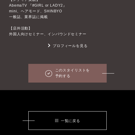
AbemaTV 『#GIRL or LADY2』
mini、ヘアモード、SHINBYO
一般誌、業界誌に掲載
【店外活動】
外国人向けセミナー、インバウンドセミナー
プロフィールを見る
このスタイリストを
予約する
一覧に戻る