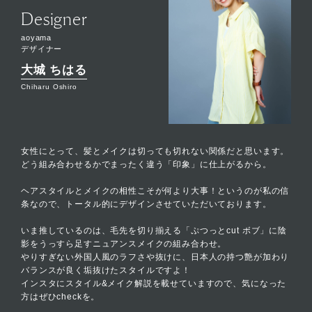
Designer
aoyama
デザイナー
大城 ちはる
Chiharu Oshiro
女性にとって、髪とメイクは切っても切れない関係だと思います。
どう組み合わせるかでまったく違う「印象」に仕上がるから。
ヘアスタイルとメイクの相性こそが何より大事！というのが私の信
条なので、トータル的にデザインさせていただいております。
いま推しているのは、毛先を切り揃える「ぷつっとcut ボブ」に陰
影をうっすら足すニュアンスメイクの組み合わせ。
やりすぎない外国人風のラフさや抜けに、日本人の持つ艶が加わり
バランスが良く垢抜けたスタイルですよ！
インスタにスタイル&メイク解説を載せていますので、気になった
方はぜひcheckを。