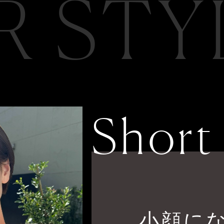
R STY
Short
小顔に