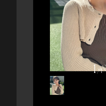
1
/
1