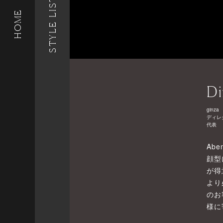
STYLE LIST
HOME
Di
ginza
ディレ
代表
Abe
顔型
が得
より
のお
様に