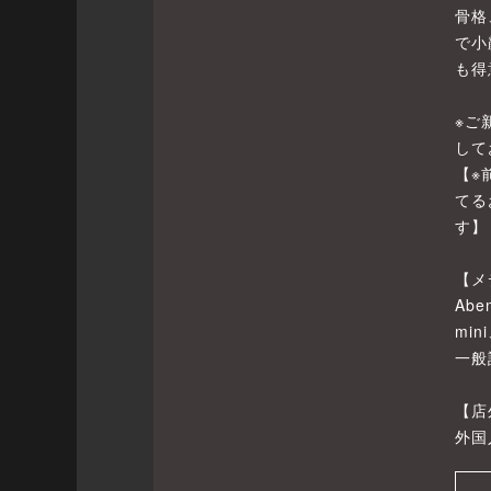
骨格
で小
も得
※ご
して
【※
てる
す】
【メ
Abe
mi
一般
【店
外国