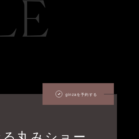
LE
ginzaを予約する
なる丸みショー