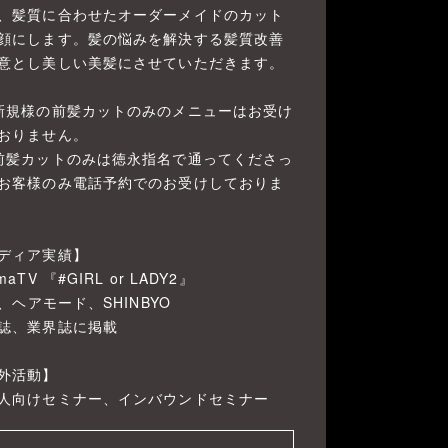
、髪質に合わせたオーダーメイドのカット
顔にします。髪の悩みを解決する髪質改善
意とし美しい美髪にさせていただきます。
新規様の前髪カットのみのメニューはお受け
おりません。
前髪カットのみは徳永指名で通ってくださっ
お客様のみ電話予約でのお受けしておりま
ディア実績】
maTV 『#GIRL or LADY2』
ni、ヘアモード、SHINBYO
誌、業界誌に掲載
外活動】
人向けセミナー、インバウンドセミナー