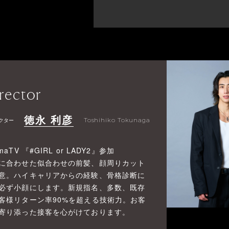
rector
徳永 利彦
クター
Toshihiko Tokunaga
maTV 『#GIRL or LADY2』参加
に合わせた似合わせの前髪、顔周りカット
意。ハイキャリアからの経験、骨格診断に
必ず小顔にします。新規指名、多数、既存
客様リターン率90%を超える技術力。お客
寄り添った接客を心がけております。