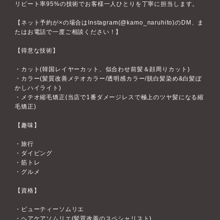
リピート率95%の技術でお客様一人ひとりを丁寧に担当します。
【ネット予約が×の場合はInstagram(@kamo_naruhito)のDM、ま
たはお電話で一度ご相談ください！】
【得意な技術】
・カット(韓国レイヤーカット、似合わせ前髪＆顔周りカット)
・カラー(髪質改善メテオカラー/透明感カラー/脱白髪染め&白髪ぼ
かしハイライト)
・メテオ縮毛矯正(当店で1番ダメージレスで極上のツヤ髪になる縮
毛矯正)
【趣味】
・旅行
・ダイビング
・筋トレ
・グルメ
【資格】
・ビューティーソムリエ
・ヘアケアソムリエ(髪質改善のスペシャリスト)