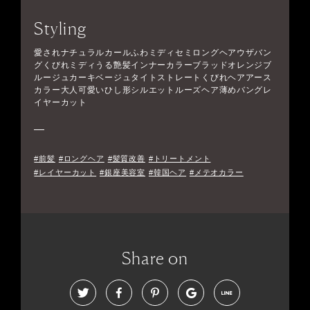
Styling
愛されナチュラルカールふわミディセミロングヘアウザバン
グくびれミディうる艶髪インナーカラーブラッドオレンジブ
ルージュカーキベージュタイトストレートくびれヘアアース
カラー大人可愛いひし形シルエットルーズヘア薄めバングレ
イヤーカット
#前髪
#ロングヘア
#髪質改善
#トリートメント
#レイヤーカット
#銀座美容室
#韓国ヘア
#メテオカラー
Share on