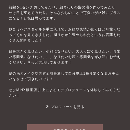
前髪を1センチ切ってみたり、顔まわりの髪の毛を作ってみたり、
分け目を変えてみたり。そんな少しのことで可愛いが格段にプラス
になる！と私は思ってます。
似合うヘアスタイルを手に入れて、お顔や表情が驚くほど可愛くな
ってくのを見てきました。周りかから褒められたというお言葉もた
くさん聞きました！
目を大きく見せたい、小顔になりたい、大人っぽく見せたい、可愛
い雰囲気になりたい、、、なりたいお顔・雰囲気をぜひ私にお伝え
ください。きっと実現してみせます！
髪の毛とメイクや美容全般を通して自分史上1番可愛くなるお手伝
いをさせて頂きたいです！
ぜひMINX銀座店 川上によるモテプロデュースを体験してみてくだ
さい！
プロフィールを見る