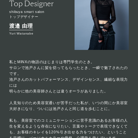
Top Designer
shibuya smart salon
トップデザイナー
渡邉 由理
Yuri Watanabe
私とMINXの物語のはじまりは専門学生のとき。
サロンで池戸さんに髪を切ってもらったとき、一瞬で魅了されたの
です。
池戸さんのカットパフォーマンス、デザインセンス、繊細な表現力
には
明らかに他の美容師さんとは違うオーラがありました。
人見知りのため美容室通いが苦手だった私が、いつの間にか美容室
大好きになり、ついには池戸さんと同じ道を歩むことに。
私も、美容室でのコミュニケーションに苦手意識のあるお客様の人
生を変えるような存在になりたい。言葉やトークで表現できなくて
も、お客様のキレイを120%引き出せる力をつけたい、ということ