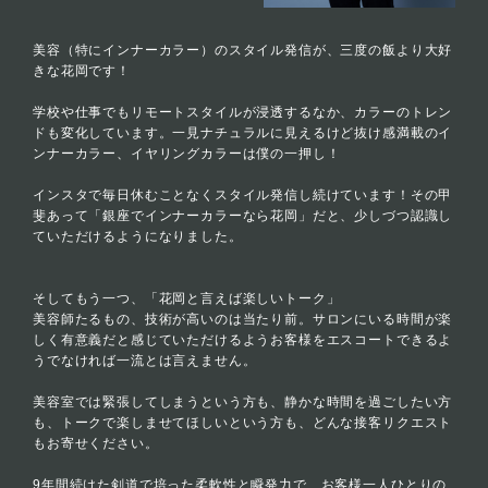
美容（特にインナーカラー）のスタイル発信が、三度の飯より大好
きな花岡です！
学校や仕事でもリモートスタイルが浸透するなか、カラーのトレン
ドも変化しています。一見ナチュラルに見えるけど抜け感満載のイ
ンナーカラー、イヤリングカラーは僕の一押し！
インスタで毎日休むことなくスタイル発信し続けています！その甲
斐あって「銀座でインナーカラーなら花岡」だと、少しづつ認識し
ていただけるようになりました。
そしてもう一つ、「花岡と言えば楽しいトーク」
美容師たるもの、技術が高いのは当たり前。サロンにいる時間が楽
しく有意義だと感じていただけるようお客様をエスコートできるよ
うでなければ一流とは言えません。
美容室では緊張してしまうという方も、静かな時間を過ごしたい方
も、トークで楽しませてほしいという方も、どんな接客リクエスト
もお寄せください。
9年間続けた剣道で培った柔軟性と瞬発力で、お客様一人ひとりの