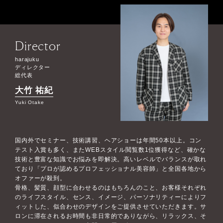
Director
harajuku
ディレクター
総代表
大竹 祐紀
Yuki Otake
国内外でセミナー、技術講習、ヘアショーは年間50本以上。コン
テスト入賞も多く、またWEBスタイル閲覧数1位獲得など、確かな
技術と豊富な知識でお悩みを即解決。高いレベルでバランスが取れ
ており「プロが認めるプロフェッショナル美容師」と全国各地から
オファーが殺到。
骨格、髪質、顔型に合わせるのはもちろんのこと、お客様それぞれ
のライフスタイル、センス、イメージ、パーソナリティーによりフ
ィットした、似合わせのデザインをご提供させていただきます。サ
ロンに滞在されるお時間も非日常的でありながら、リラックス、そ