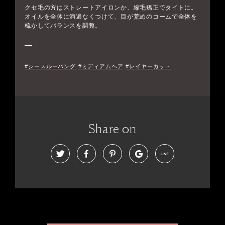
クセ毛の方はストレートアイロンか、縮毛矯正でタイトに。
オイルを全体に満遍なくつけて、目が荒めのコームで全体を
梳かしてバランスを調整。
#シースルーバング
#ミディアムヘア
#レイヤーカット
Share on