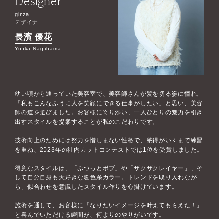
Designer
ginza
デザイナー
長濱 優花
Yuuka Nagahama
幼い頃から通っていた美容室で、美容師さんが髪を切る姿に憧れ、
「私もこんなふうに人を笑顔にできる仕事がしたい」と思い、美容
師の道を選びました。お客様に寄り添い、一人ひとりの魅力を引き
出すスタイルを提案することが私のこだわりです。
技術向上のためには努力を惜しまない性格で、納得がいくまで練習
を重ね、2023年の社内カットコンテストでは1位を受賞しました。
得意なスタイルは、「ぷつっとボブ」や「ザクザクレイヤー」、そ
して自分自身も大好きな暖色系カラー。トレンドを取り入れなが
ら、似合わせを意識したスタイル作りを心掛けています。
施術を通して、お客様に「なりたいイメージを叶えてもらえた！」
と喜んでいただける瞬間が、何よりのやりがいです。