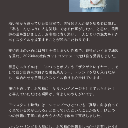
幼い頃から通っていた美容室で、美容師さんが髪を切る姿に憧れ、
「私もこんなふうに人を笑顔にできる仕事がしたい」と思い、美容
師の道を選びました。お客様に寄り添い、一人ひとりの魅力を引き
出すスタイルを提案することが私のこだわりです。
技術向上のためには努力を惜しまない性格で、納得がいくまで練習
を重ね、2023年の社内カットコンテストでは1位を受賞しました。
得意なスタイルは、「ぷつっとボブ」や「ザクザクレイヤー」、そ
して自分自身も大好きな暖色系カラー。トレンドを取り入れなが
ら、似合わせを意識したスタイル作りを心掛けています。
施術を通して、お客様に「なりたいイメージを叶えてもらえた！」
と喜んでいただける瞬間が、何よりのやりがいです。
アシスタント時代には、シャンプーひとつでも「真摯に向き合って
くれているのが伝わる」と言っていただいたことがあり、ひとつ一
つの技術に丁寧に向き合う大切さを改めて実感しました。
カウンセリングを大切にし、お客様の理想をしっかり共有したうえ