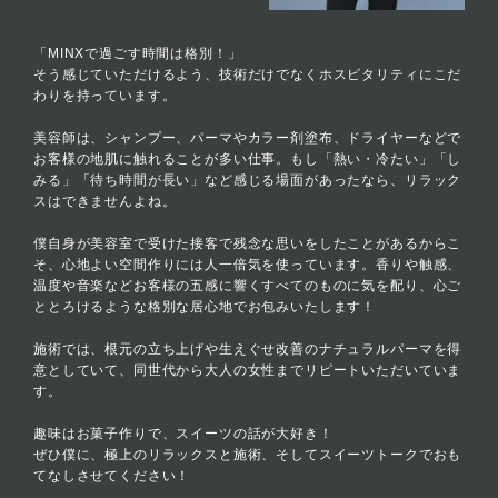
「MINXで過ごす時間は格別！」
そう感じていただけるよう、技術だけでなくホスピタリティにこだ
わりを持っています。
美容師は、シャンプー、パーマやカラー剤塗布、ドライヤーなどで
お客様の地肌に触れることが多い仕事。もし「熱い・冷たい」「し
みる」「待ち時間が長い」など感じる場面があったなら、リラック
スはできませんよね。
僕自身が美容室で受けた接客で残念な思いをしたことがあるからこ
そ、心地よい空間作りには人一倍気を使っています。香りや触感、
温度や音楽などお客様の五感に響くすべてのものに気を配り、心ご
ととろけるような格別な居心地でお包みいたします！
施術では、根元の立ち上げや生えぐせ改善のナチュラルパーマを得
意としていて、同世代から大人の女性までリピートいただいていま
す。
趣味はお菓子作りで、スイーツの話が大好き！
ぜひ僕に、極上のリラックスと施術、そしてスイーツトークでおも
てなしさせてください！