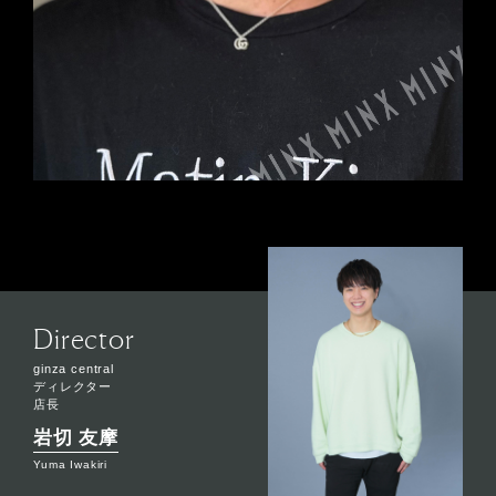
Director
ginza central
ディレクター
店長
岩切 友摩
Yuma Iwakiri