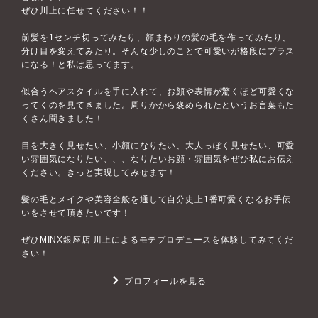
ぜひ川上に任せてください！！
前髪を1センチ切ってみたり、顔まわりの髪の毛を作ってみたり、
分け目を変えてみたり。そんな少しのことで可愛いが格段にプラス
になる！と私は思ってます。
似合うヘアスタイルを手に入れて、お顔や表情が驚くほど可愛くな
ってくのを見てきました。周りかから褒められたというお言葉もた
くさん聞きました！
目を大きく見せたい、小顔になりたい、大人っぽく見せたい、可愛
い雰囲気になりたい、、、なりたいお顔・雰囲気をぜひ私にお伝え
ください。きっと実現してみせます！
髪の毛とメイクや美容全般を通して自分史上1番可愛くなるお手伝
いをさせて頂きたいです！
ぜひMINX銀座店 川上によるモテプロデュースを体験してみてくだ
さい！
プロフィールを見る