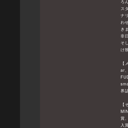
ろ
ス
ナ
わ
き
非
そ
け
【
ar
FU
sm
界
【
M
賞
入