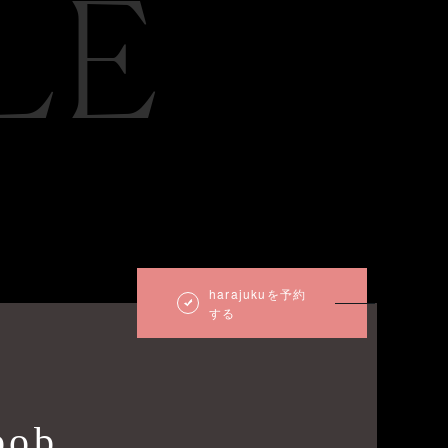
LE
harajukuを予約
する
bob