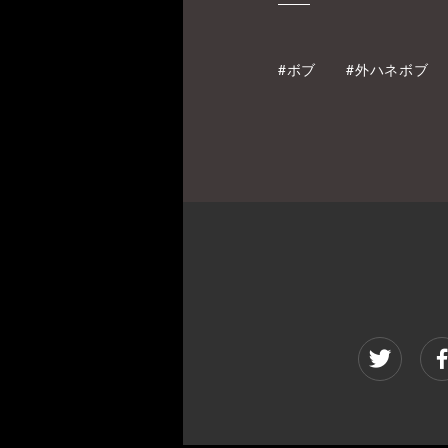
#ボブ
#外ハネボブ