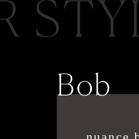
R STY
Bob
nuance 