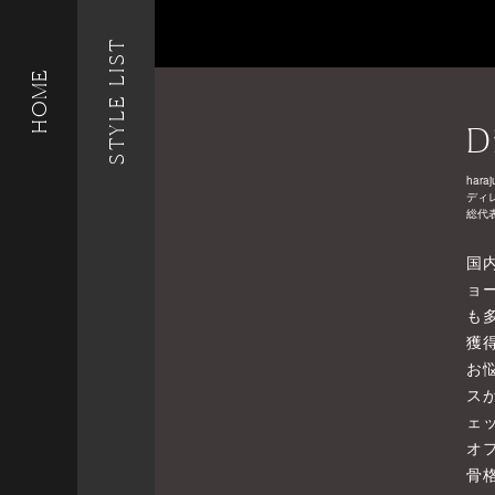
STYLE LIST
HOME
D
haraj
ディ
総代
国
ョ
も
獲
お
ス
ェ
オ
骨