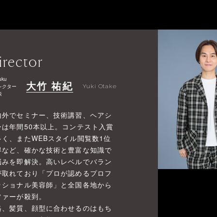
irector
uku
大竹 祐紀
レクター
Yuki Otake
表
内外でセミナー、技術講習、ヘアシ
ーは年間50本以上。コンテスト入賞
多く、またWEBスタイル閲覧数1位
得など、確かな技術と豊富な知識で
悩みを即解決。高いレベルでバラン
が取れており「プロが認めるプロフ
ッショナル美容師」と全国各地から
ファーが殺到。
格、髪質、顔型に合わせるのはもち