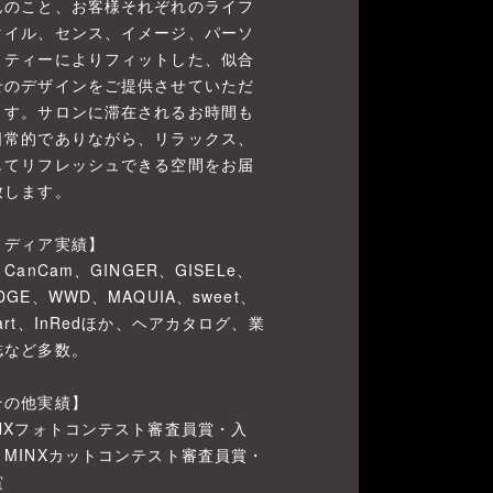
んのこと、お客様それぞれのライフ
タイル、センス、イメージ、パーソ
リティーによりフィットした、似合
せのデザインをご提供させていただ
ます。サロンに滞在されるお時間も
日常的でありながら、リラックス、
してリフレッシュできる空間をお届
致します。
メディア実績】
、CanCam、GINGER、GISELe、
DGE、WWD、MAQUIA、sweet、
art、InRedほか、ヘアカタログ、業
誌など多数。
その他実績】
INXフォトコンテスト審査員賞・入
、MINXカットコンテスト審査員賞・
賞