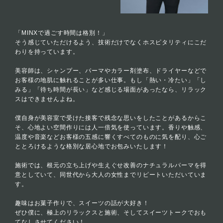
「MINXで過ごす時間は格別！」
そう感じていただけるよう、技術だけでなくホスピタリティにこだ
わりを持っています。
美容師は、シャンプー、パーマやカラー剤塗布、ドライヤーなどで
お客様の地肌に触れることが多い仕事。もし「熱い・冷たい」「し
みる」「待ち時間が長い」など感じる場面があったなら、リラック
スはできませんよね。
僕自身が美容室で受けた接客で残念な思いをしたことがあるからこ
そ、心地よい空間作りには人一倍気を使っています。香りや触感、
温度や音楽などお客様の五感に響くすべてのものに気を配り、心ご
ととろけるような格別な居心地でお包みいたします！
施術では、根元の立ち上げや生えぐせ改善のナチュラルパーマを得
意としていて、同世代から大人の女性までリピートいただいていま
す。
趣味はお菓子作りで、スイーツの話が大好き！
ぜひ僕に、極上のリラックスと施術、そしてスイーツトークでおも
てなしさせてください！