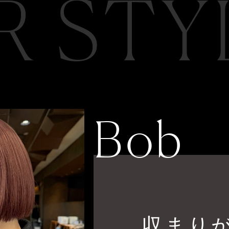
R STY
Bob
収まり