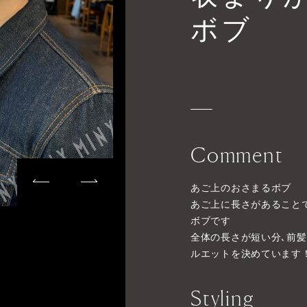
ボブ
Comment
あご上のおさまるボブ
あご上に長さがあること
ボブです
全体の長さが短い分､前
ルエットを決めています
Styling