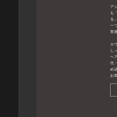
ア
も
る
一
実
カ
し
ヘ
代
め
お