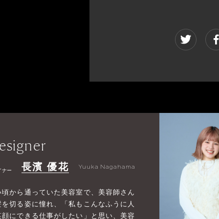
esigner
長濱 優花
Yuuka Nagahama
イナー
い頃から通っていた美容室で、美容師さん
髪を切る姿に憧れ、「私もこんなふうに人
笑顔にできる仕事がしたい」と思い、美容