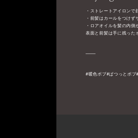
・ストレートアイロンで
・前髪はカールをつけず
・ロアオイルを髪の内側
表面と前髪は手に残った
#暖色ボブ#ぱつっとボブ