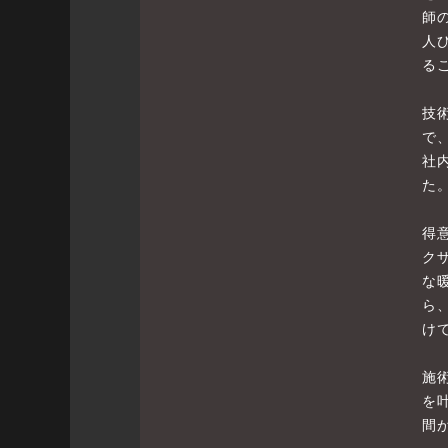
師
人
る
技
で
社
た
得
ク
な
ら
け
施
を
間