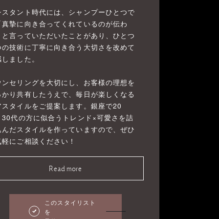
シスタント時代には、シャンプーひとつで
「真摯に向き合ってくれているのが伝わ
」と言っていただいたことがあり、ひとつ
つの技術に丁寧に向き合う大切さを改めて
感しました。
ウンセリングを大切にし、お客様の理想を
っかり共有したうえで、毎日が楽しくなる
アスタイルをご提案します。銀座で20
・30代の方に似合うトレンド×可愛さを詰
込んだスタイルを作っていますので、ぜひ
気軽にご相談ください！
Read more
このスタイリスト
を