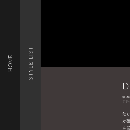
STYLE LIST
HOME
D
ginza
デザ
幼
が
を