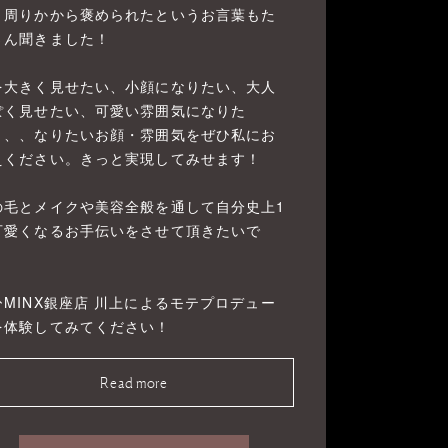
。周りかから褒められたというお言葉もた
さん聞きました！
を大きく見せたい、小顔になりたい、大人
ぽく見せたい、可愛い雰囲気になりた
、、、なりたいお顔・雰囲気をぜひ私にお
えください。きっと実現してみせます！
の毛とメイクや美容全般を通して自分史上1
可愛くなるお手伝いをさせて頂きたいで
！
ひMINX銀座店 川上によるモテプロデュー
を体験してみてください！
Read more