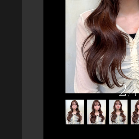
2
/
4