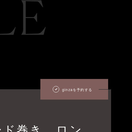
LE
ginzaを予約する
ード巻き ロン