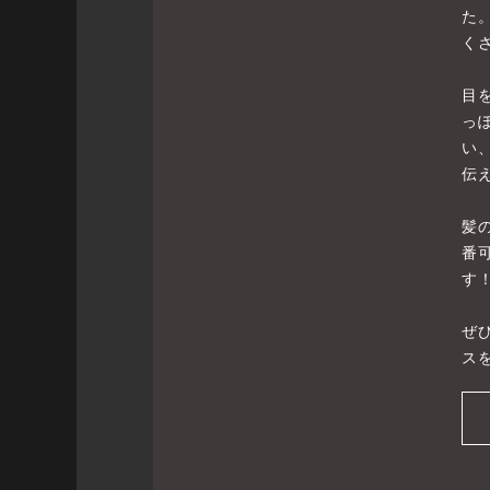
た
く
目
っ
い
伝
髪
番
す
ぜ
ス