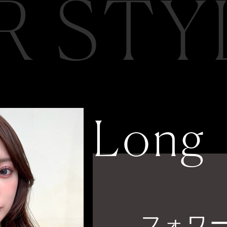
R STY
Long
フォワ