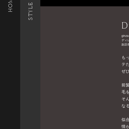
STYLE LIST
HOME
D
ginza
ディ
副店
も
テ
ぜ
前
毛
そ
な
似
情