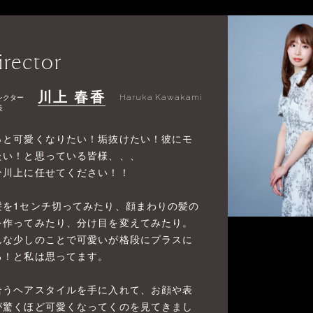
irector
川上 春香
レクター
Haruka Kawakami
長
っと可愛くなりたい！垢抜けたい！彼にモ
たい！と思っている皆様、、、
ひ川上に任せてください！！
髪を1センチ切ってみたり、顔まわりの髪の
を作ってみたり、分け目を変えてみたり。
んな少しのことで可愛いが格段にプラスに
る！と私は思ってます。
合うヘアスタイルを手に入れて、お顔や表
が驚くほど可愛くなってくのを見てきまし