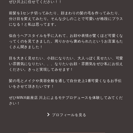
ぜひ川上に任せてください！！
前髪を1センチ切ってみたり、顔まわりの髪の毛を作ってみたり、
分け目を変えてみたり。そんな少しのことで可愛いが格段にプラス
になる！と私は思ってます。
似合うヘアスタイルを手に入れて、お顔や表情が驚くほど可愛くな
ってくのを見てきました。周りかから褒められたというお言葉もた
くさん聞きました！
目を大きく見せたい、小顔になりたい、大人っぽく見せたい、可愛
い雰囲気になりたい、、、なりたいお顔・雰囲気をぜひ私にお伝え
ください。きっと実現してみせます！
髪の毛とメイクや美容全般を通して自分史上1番可愛くなるお手伝
いをさせて頂きたいです！
ぜひMINX銀座店 川上によるモテプロデュースを体験してみてくだ
さい！
プロフィールを見る