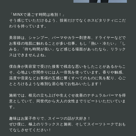
「MINXで過ごす時間は格別！」
そう感じていただけるよう、技術だけでなくホスピタリティにこだ
わりを持っています。
美容師は、シャンプー、パーマやカラー剤塗布、ドライヤーなどで
お客様の地肌に触れることが多い仕事。もし「熱い・冷たい」「し
みる」「待ち時間が長い」など感じる場面があったなら、リラック
スはできませんよね。
僕自身が美容室で受けた接客で残念な思いをしたことがあるからこ
そ、心地よい空間作りには人一倍気を使っています。香りや触感、
温度や音楽などお客様の五感に響くすべてのものに気を配り、心ご
ととろけるような格別な居心地でお包みいたします！
施術では、根元の立ち上げや生えぐせ改善のナチュラルパーマを得
意としていて、同世代から大人の女性までリピートいただいていま
す。
趣味はお菓子作りで、スイーツの話が大好き！
ぜひ僕に、極上のリラックスと施術、そしてスイーツトークでおも
てなしさせてください！