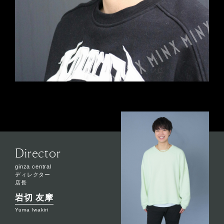
Director
ginza central
ディレクター
店長
岩切 友摩
Yuma Iwakiri