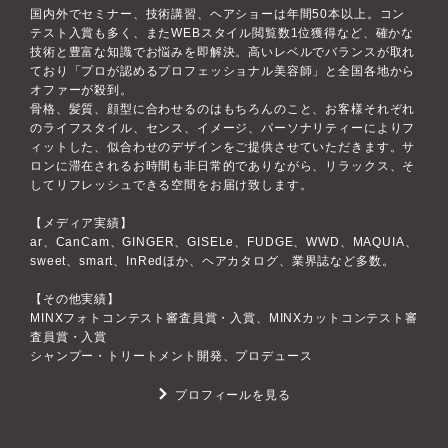
国内外でセミナー、技術講習、ヘアショーは年間50本以上。コン
テスト入賞も多く、またWEBスタイル閲覧数1位獲得など、確かな
技術と豊富な知識でお悩みを即解決。高いレベルでバランスが取れ
ており「プロが認めるプロフェッショナル美容師」と全国各地から
オファーが殺到。
骨格、髪質、顔型に合わせるのはもちろんのこと、お客様それぞれ
のライフスタイル、センス、イメージ、パーソナリティーによりフ
ィットした、似合わせのデザインをご提供させていただきます。サ
ロンに滞在されるお時間も非日常的でありながら、リラックス、そ
してリフレッシュできる空間をお届け致します。
【メディア実績】
ar、CanCam、GINGER、GISELe、FUDGE、WWD、MAQUIA、
sweet、smart、InRedほか、ヘアカタログ、業界誌など多数。
【その他実績】
MINXフォトコンテスト審査員賞・入賞、MINXカットコンテスト審
査員賞・入賞
シャンプー・トリートメント開発、プロデュース
プロフィールを見る