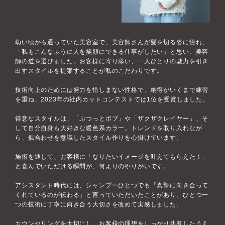
幼い頃から通っていた美容室で、美容師さんが髪を切る姿に憧れ、
「私もこんなふうに人を笑顔にできる仕事がしたい」と思い、美容
師の道を選びました。お客様に寄り添い、一人ひとりの魅力を引き
出すスタイルを提案することが私のこだわりです。
技術向上のためには努力を惜しまない性格で、納得がいくまで練習
を重ね、2023年の社内カットコンテストでは1位を受賞しました。
得意なスタイルは、「ぷつっとボブ」や「ザクザクレイヤー」、そ
して自分自身も大好きな暖色系カラー。トレンドを取り入れなが
ら、似合わせを意識したスタイル作りを心掛けています。
施術を通して、お客様に「なりたいイメージを叶えてもらえた！」
と喜んでいただける瞬間が、何よりのやりがいです。
アシスタント時代には、シャンプーひとつでも「真摯に向き合って
くれているのが伝わる」と言っていただいたことがあり、ひとつ一
つの技術に丁寧に向き合う大切さを改めて実感しました。
カウンセリングを大切にし、お客様の理想をしっかり共有したうえ