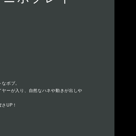
トなボブ。
イヤーが入り、自然なハネや動きが出しや
さUP！