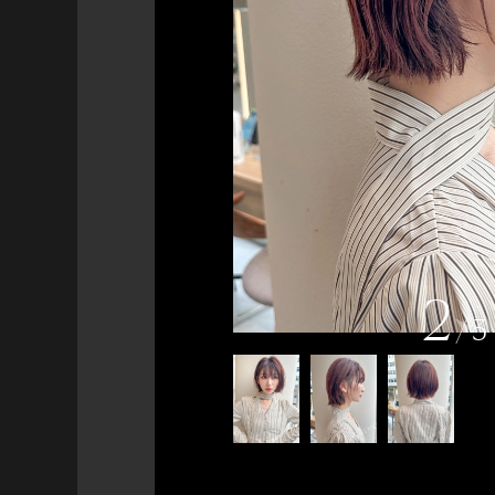
2
/
3