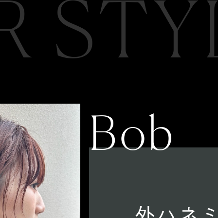
R STY
Bob
外ハネ