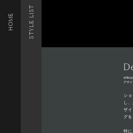
STYLE LIST
HOME
De
shibuy
デザイ
ショ
し、
ザイ
グを
特に