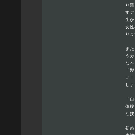
り添
すデ
生か
女性
りま
また
うカ
なヘ
「髪
い！
しま
「自
体験
な技
初め