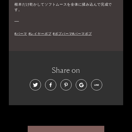
根本だけ乾かしてソフトムースを全体に揉み込んで完成で
す。
#パーマ
#レイヤーボブ
#ボブパーマ#パーマボブ
Share on