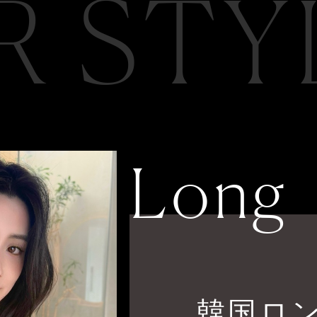
R STY
Long
韓国ロ