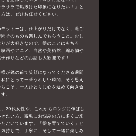
サラサラで垢抜けた印象になりたい！」と
う方は、ぜひお任せください。
のモットーは、仕上がりだけでなく、過ご
時間そのものも楽しんでもらうこと。おし
べりが大好きなので、髪のことはもちろ
、映画やアニメ、自然や美術館、編み物や
菓子作りなどのお話も大歓迎です！
客様が鏡の前で笑顔になってくださる瞬間
、私にとって一番うれしい時間。そう思え
からこそ、一人ひとりに心を込めて向き合
ます。
に、20代女性や、これからロングに伸ばし
いきたい方、癖毛にお悩みの方に多くご来
いただいています。「髪を育てていく」と
う気持ちで、丁寧に、そして一緒に楽しみ