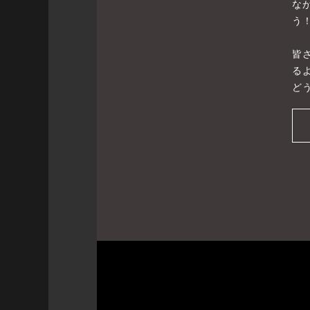
な
う
皆
る
ど