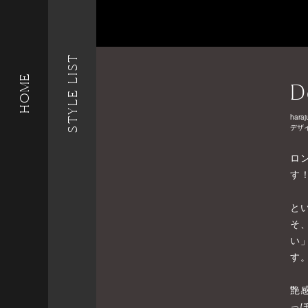
STYLE LIST
HOME
D
haraj
デザ
ロ
す
と
そ
い
す
艶
っ