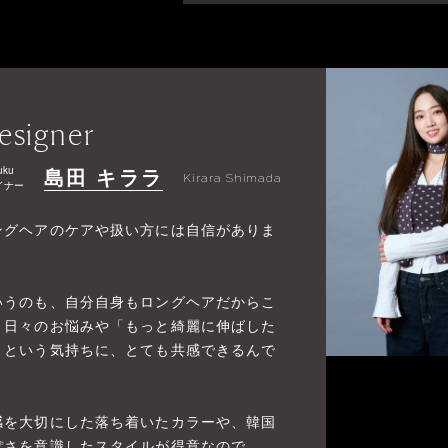
esigner
uku
島田 キララ
Kirara Shimada
イナー
ングヘアのケアや扱い方には自信がありま
！
いうのも、自分自身もロングヘアだからこ
、日々のお悩みや「もっと綺麗に伸ばした
」という気持ちに、とても共感できるんで
。
感を大切にした落ち着いたカラーや、韓国
ぽさを意識したスタイルが得意なので、