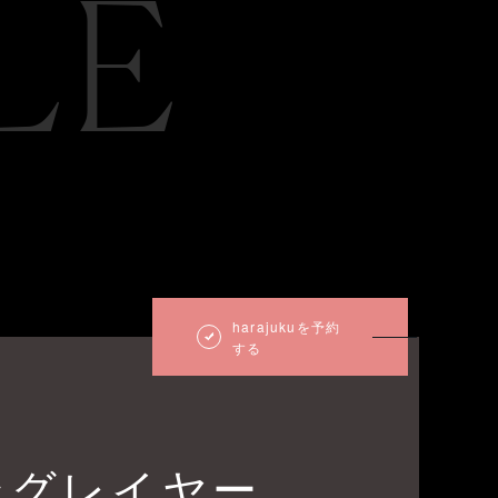
LE
harajukuを予約
する
ングレイヤー