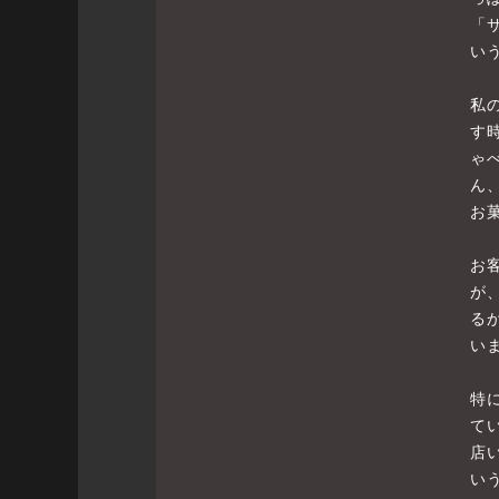
「
い
私
す
ゃ
ん
お
お
が
る
い
特
て
店
い