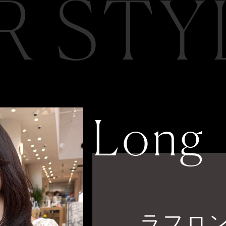
R STY
Long
ラフロ