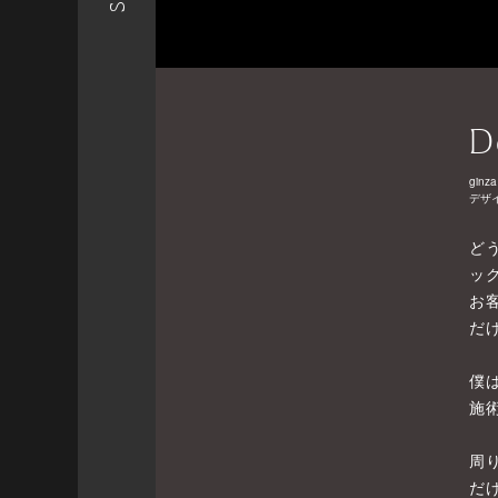
D
ginza
デザ
ど
ッ
お
だ
僕
施
周
だ