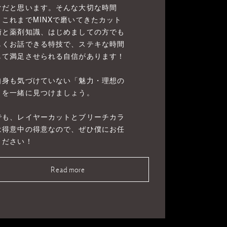
けだと思います。そんな大切な時間
、これまでMINXで磨いてきたカット
術と薬剤知識、はじめましての方でも
しくお話できる特技で、ステキな時間
して満足させられる自信があります！
自身も気づけていない「魅力・理想の
」を一緒に見つけましょう。
でも、レイヤーカットとブリーチカラ
は得意中の得意なので、ぜひ僕にお任
ください！
Read more