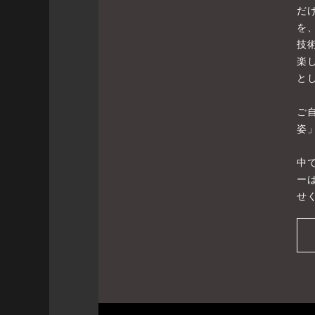
だ
を
技
楽
と
ご
姿
中
ー
せ