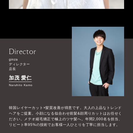
Director
ginza
ディレクター
店長
加茂 愛仁
Naruhito Kamo
韓国レイヤーカット×髪質改善が得意です。大人の上品なトレンド
ヘアをご提案。小顔になる似合わせ前髪&顔周りカットはお任せく
ださい。メテオ縮毛矯正で極上のツヤ髪へ。年間2,000名を担当、
リピート率95%の技術でお客様一人ひとりを丁寧に担当します。