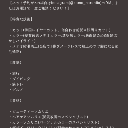
【ネット予約が×の場合はInstagram(@kamo_naruhito)のDM、ま
たはお電話で一度ご相談ください！】
【得意な技術】
・カット(韓国レイヤーカット、似合わせ前髪＆顔周りカット)
・カラー(髪質改善メテオカラー/透明感カラー/脱白髪染め&白髪ぼ
かしハイライト)
・メテオ縮毛矯正(当店で1番ダメージレスで極上のツヤ髪になる縮
毛矯正)
【趣味】
・旅行
・ダイビング
・筋トレ
・グルメ
【資格】
・ビューティーソムリエ
・ヘアケアソムリエ(髪質改善のスペシャリスト)
・カラーソムリエ(パーソナルカラーのスペシャリスト)
・デザインロジックソムリエ(似合わせカットのスペシャリスト)