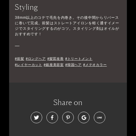
Styling
38mm以上のコテで毛先を内巻き。その後中間からリバース
に巻いて完成。前髪はストレートアイロンを軽く通すイメー
ジでスタイリングするのがコツ。スタイリング剤はオイルが
おすすめです！
#前髪
#ロングヘア
#髪質改善
#トリートメント
#レイヤーカット
#銀座美容室
#韓国ヘア
#メテオカラー
Share on