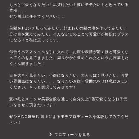
もっと可愛くなりたい！垢抜けたい！彼にモテたい！と思っている
皆様、、、
ぜひ川上に任せてください！！
前髪を1センチ切ってみたり、顔まわりの髪の毛を作ってみたり、
分け目を変えてみたり。そんな少しのことで可愛いが格段にプラス
になる！と私は思ってます。
似合うヘアスタイルを手に入れて、お顔や表情が驚くほど可愛くな
ってくのを見てきました。周りかから褒められたというお言葉もた
くさん聞きました！
目を大きく見せたい、小顔になりたい、大人っぽく見せたい、可愛
い雰囲気になりたい、、、なりたいお顔・雰囲気をぜひ私にお伝え
ください。きっと実現してみせます！
髪の毛とメイクや美容全般を通して自分史上1番可愛くなるお手伝
いをさせて頂きたいです！
ぜひMINX銀座店 川上によるモテプロデュースを体験してみてくだ
さい！
プロフィールを見る