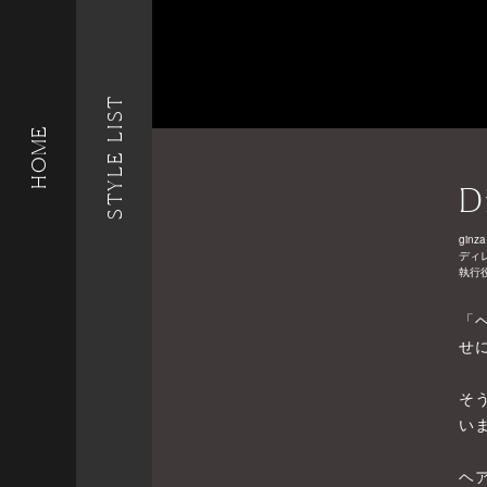
STYLE LIST
HOME
D
ginza
ディ
執行
「
せ
そ
い
ヘ