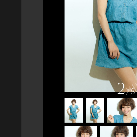
2
/
8