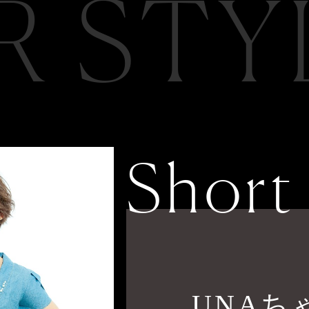
R STY
Short
UNAち