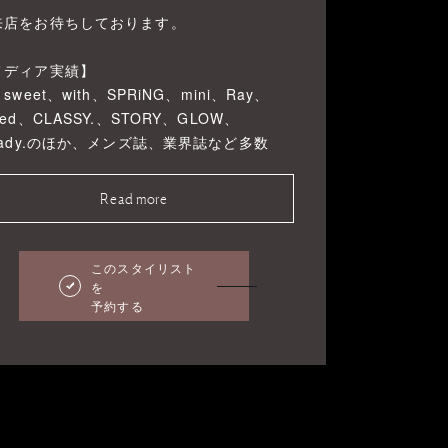
来店をお待ちしております。
メディア実績】
、sweet、with、SPRiNG、mini、Ray、
Red、CLASSY.、STORY、GLOW、
eady.のほか、メンズ誌、業界誌など多数
Read more
このスタイリスト
を
予約する