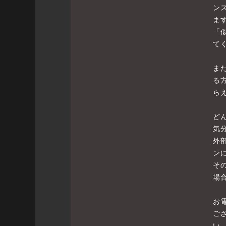
ン
ま
「
て
ま
る
ら
ど
気
外
ン
そ
場
お
ご
い