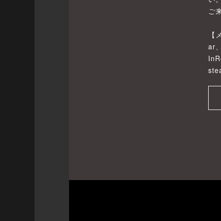
ご
【
ar
In
st