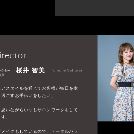
irector
桜井 智美
レクター
Tomomi Sakurai
役員
ヘアスタイルを通じてお客様が毎日を幸
に過ごすお手伝いをしたい」
う思いながらいつもサロンワークをして
ます。
アメイクもしているので、トータルバラ