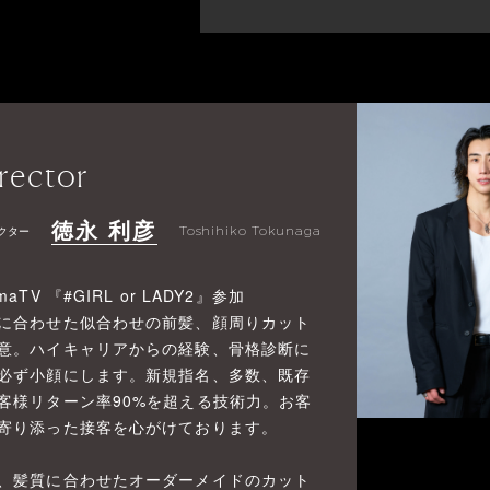
rector
徳永 利彦
クター
Toshihiko Tokunaga
maTV 『#GIRL or LADY2』参加
に合わせた似合わせの前髪、顔周りカット
意。ハイキャリアからの経験、骨格診断に
必ず小顔にします。新規指名、多数、既存
客様リターン率90%を超える技術力。お客
寄り添った接客を心がけております。
、髪質に合わせたオーダーメイドのカット