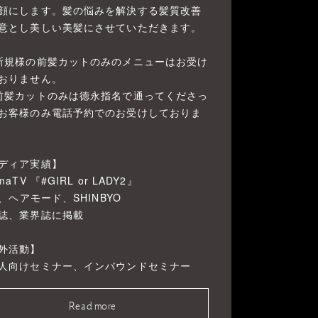
顔にします。髪の悩みを解決する髪質改善
意とし美しい美髪にさせていただきます。
新規様の前髪カットのみのメニューはお受け
おりません。
前髪カットのみは徳永指名で通ってくださっ
お客様のみ電話予約でのお受けしておりま
ディア実績】
maTV 『#GIRL or LADY2』
ni、ヘアモード、SHINBYO
誌、業界誌に掲載
外活動】
人向けセミナー、インバウンドセミナー
Read more