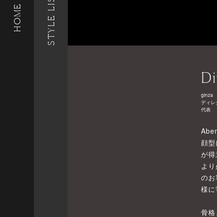
STYLE LIST
HOME
Di
ginza
ディレ
代表
Abe
顔型
が得
より
のお
様に
骨格