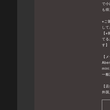
で小
も得
※ご
して
【※
てる
す】
【メ
Abe
mi
一般
【店
外国