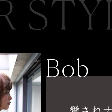
R STY
Bob
愛され