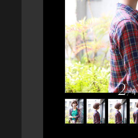
2
/
4