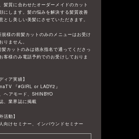
、髪質に合わせたオーダーメイドのカット
顔にします。髪の悩みを解決する髪質改善
意とし美しい美髪にさせていただきます。
新規様の前髪カットのみのメニューはお受け
おりません。
前髪カットのみは徳永指名で通ってくださっ
お客様のみ電話予約でのお受けしておりま
ディア実績】
maTV 『#GIRL or LADY2』
ni、ヘアモード、SHINBYO
誌、業界誌に掲載
外活動】
人向けセミナー、インバウンドセミナー