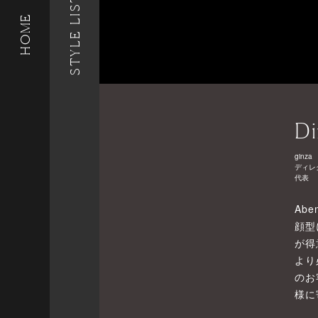
STYLE LIST
HOME
Di
ginza
ディレ
代表
Abe
顔型
が得
より
のお
様に