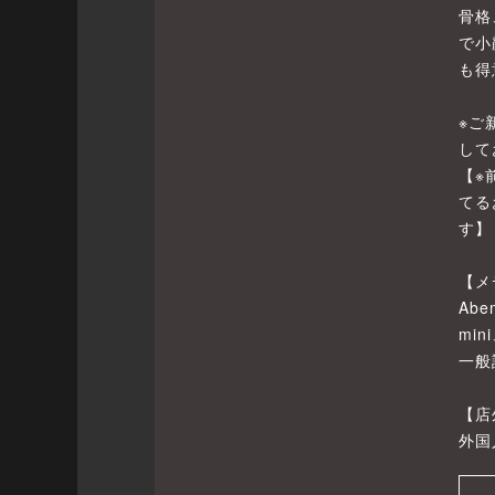
骨格
で小
も得
※ご
して
【※
てる
す】
【メ
Abe
mi
一般
【店
外国