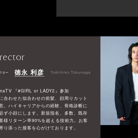
rector
徳永 利彦
クター
Toshihiko Tokunaga
maTV 『#GIRL or LADY2』参加
に合わせた似合わせの前髪、顔周りカット
意。ハイキャリアからの経験、骨格診断に
必ず小顔にします。新規指名、多数、既存
客様リターン率90%を超える技術力。お客
寄り添った接客を心がけております。