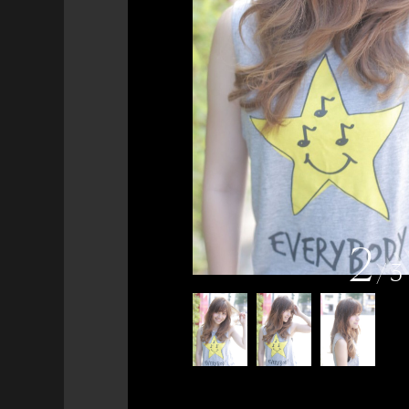
2
/
3