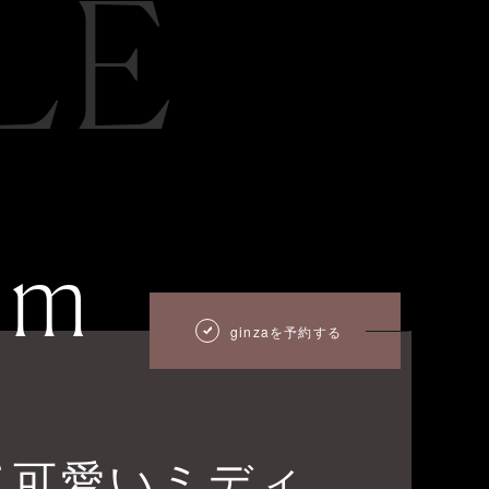
LE
um
ginzaを予約する
て可愛いミディ