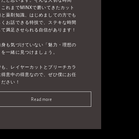
、これまでMINXで磨いてきたカット
術と薬剤知識、はじめましての方でも
しくお話できる特技で、ステキな時間
して満足させられる自信があります！
自身も気づけていない「魅力・理想の
」を一緒に見つけましょう。
でも、レイヤーカットとブリーチカラ
は得意中の得意なので、ぜひ僕にお任
ください！
Read more