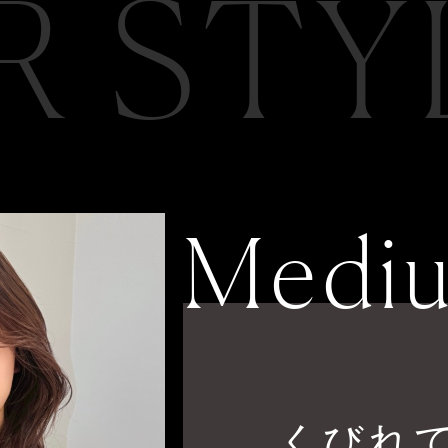
R STY
Medi
くびれ