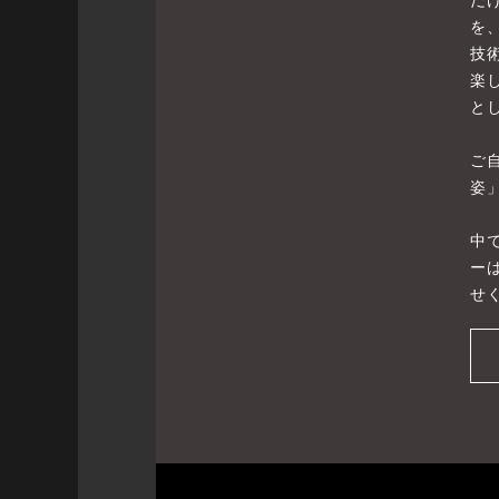
を
技
楽
と
ご
姿
中
ー
せ