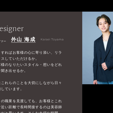
esigner
外山 海成
Kaisei Toyama
イナー
うすればお客様の心に寄り添い、リラ
クスしていただけるか。
客様のなりたいスタイル・想いをどれ
け聞き出せるか。
はこれらのことを大切にしながら日々
術しています。
りの職業を見渡しても、お客様とこれ
け近い距離で長時間接するのは美容師
けだと思います。そんな大切な時間