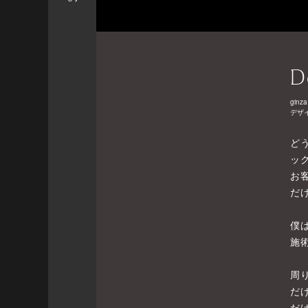
D
ginza
デザ
ど
ッ
お
だ
僕
施
周
だ
だ