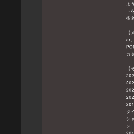
よ
ト
指
【
ar
PO
カ
【
2
2
2
2
2
タ
シ
ン
20