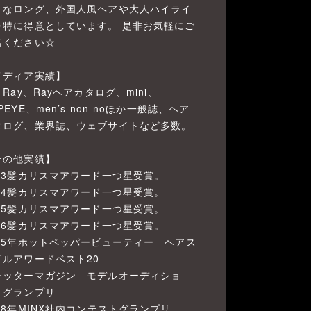
うなロング、外国人風ヘアや大人ハイライ
を特に得意としています。 是非お気軽にご
名ください☆
メディア実績】
、Ray、Rayヘアカタログ、mini、
PEYE、men’s non-noほか一般誌、ヘア
タログ、業界誌、ウェブサイトなど多数。
その他実績】
023髪カリスマアワード一つ星受賞。
024髪カリスマアワード一つ星受賞。
025髪カリスマアワード一つ星受賞。
026髪カリスマアワード一つ星受賞。
015年ホットペッパービューティー ヘアス
イルアワードベスト20
ャッターマガジン モデルオーディショ
 グランプリ
18年MINX社内コンテストグランプリ