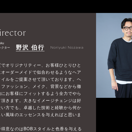
irector
uku
野沢 伯行
レクター
Noriyuki Nozawa
質でオリジナリティー、お客様ひとりひと
にオーダーメイドで似合わせるようなヘア
タイルをご提案させて頂いております。ヘ
、ファッション、メイク、背景などから徹
的にお客様にフィットするよう全力でやら
て頂きます。大きなイメージチェンジは好
ない方でも、卓越した技術と経験から何か
しい風味のエッセンスを与えればと思いま
。
番得意なのはBOBスタイルと色香を与える