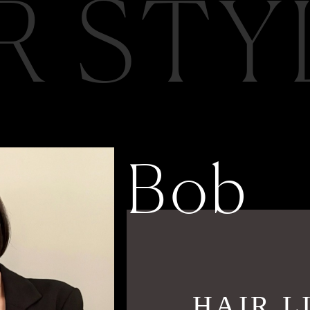
R STY
Bob
HAIR LI