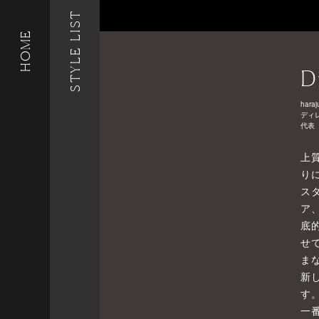
STYLE LIST
HOME
D
haraj
ディ
代表
上
り
ス
ア
底
せ
ま
新
す
一