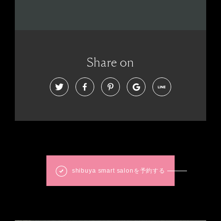
Share on
shibuya smart salonを予約する