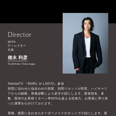
Director
ginza
ディレクター
代表
徳永 利彦
Toshihiko Tokunaga
AbemaTV 『#GIRL or LADY2』参加
顔型に合わせた似合わせの前髪、顔周りカットが得意。ハイキャリ
アからの経験、骨格診断により必ず小顔にします。新規指名、多
数、既存のお客様リターン率90%を超える技術力。お客様に寄り添
った接客を心がけております。
骨格、髪質に合わせたオーダーメイドのカットで小顔にします。髪