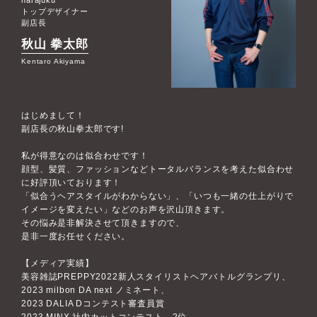
トップデザイナー
副店長
秋山 拳太郎
Kentaro Akiyama
はじめまして！
副店長の秋山拳太郎です!
私が得意なのは似合わせです！
顔型、髪質、ファッションなどトータルバランスを考えた似合わせ
に好評頂いております！
「似合うヘアスタイルがわからない」、「いつも一緒の仕上がりで
イメージを変えたい」などのお声を沢山頂きます。
その悩み是非解決させて頂きますので、
是非一度お任せください。
【メディア実績】
美容雑誌PREPPY2022新人スタイリストヘアバトルグランプリ、
2023 milbon DA next ノミネート、
2023 DALIA Dコンテスト審査員賞