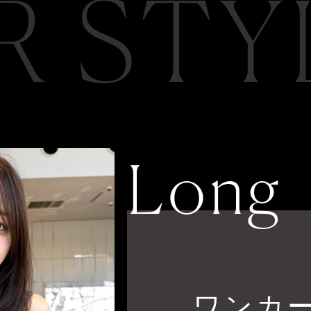
R STY
Long
ワンカ