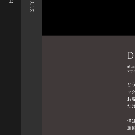
D
ginza
デザ
ど
ッ
お
だ
僕
施