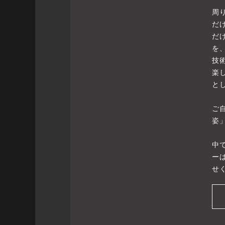
周
だ
だ
を
技
楽
と
ご
姿
中
ー
せ