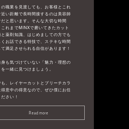
りの職業を見渡しても、お客様とこれ
け近い距離で長時間接するのは美容師
けだと思います。そんな大切な時間
、これまでMINXで磨いてきたカット
術と薬剤知識、はじめましての方でも
しくお話できる特技で、ステキな時間
して満足させられる自信があります！
自身も気づけていない「魅力・理想の
」を一緒に見つけましょう。
でも、レイヤーカットとブリーチカラ
は得意中の得意なので、ぜひ僕にお任
ください！
Read more