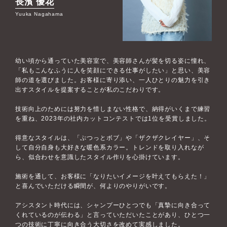
長濱 優花
Yuuka Nagahama
幼い頃から通っていた美容室で、美容師さんが髪を切る姿に憧れ、
「私もこんなふうに人を笑顔にできる仕事がしたい」と思い、美容
師の道を選びました。お客様に寄り添い、一人ひとりの魅力を引き
出すスタイルを提案することが私のこだわりです。
技術向上のためには努力を惜しまない性格で、納得がいくまで練習
を重ね、2023年の社内カットコンテストでは1位を受賞しました。
得意なスタイルは、「ぷつっとボブ」や「ザクザクレイヤー」、そ
して自分自身も大好きな暖色系カラー。トレンドを取り入れなが
ら、似合わせを意識したスタイル作りを心掛けています。
施術を通して、お客様に「なりたいイメージを叶えてもらえた！」
と喜んでいただける瞬間が、何よりのやりがいです。
アシスタント時代には、シャンプーひとつでも「真摯に向き合って
くれているのが伝わる」と言っていただいたことがあり、ひとつ一
つの技術に丁寧に向き合う大切さを改めて実感しました。