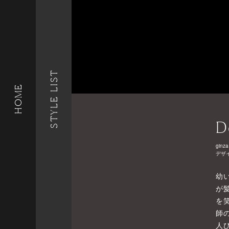
STYLE LIST
HOME
D
ginza
デザ
幼
が
を
師
人