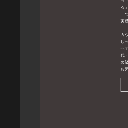
も
る
一
実
カ
し
ヘ
代
め
お