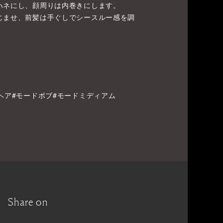
ハネにし、顔周りは内巻きにします。
じませ、前髪は手ぐしでシースルー感を調
ヘア#モードボブ#モードミディアム
Share on