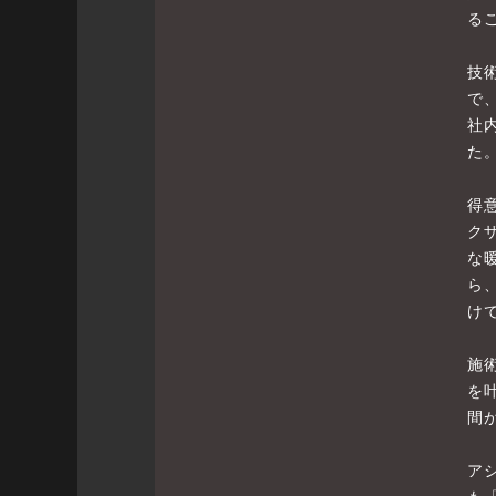
る
技
で
社
た
得
ク
な
ら
け
施
を
間
ア