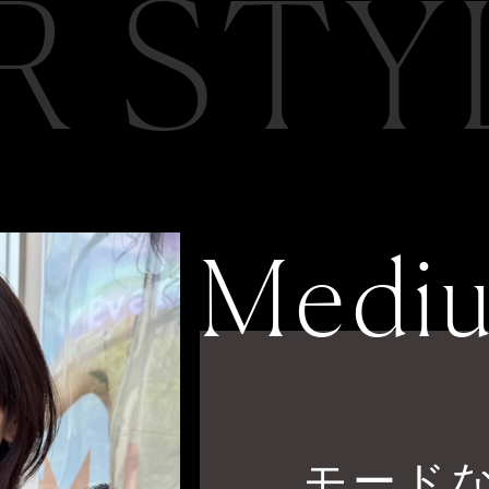
R STY
Medi
モード