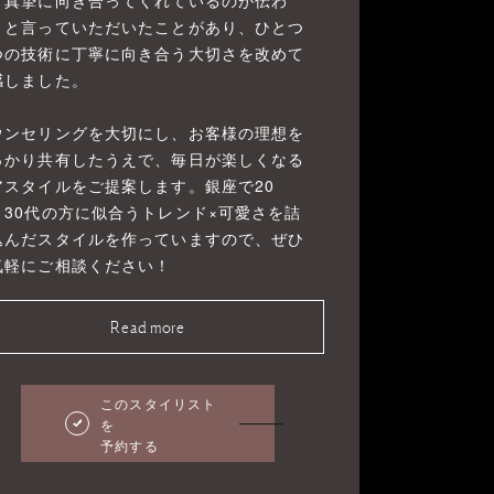
「真摯に向き合ってくれているのが伝わ
」と言っていただいたことがあり、ひとつ
つの技術に丁寧に向き合う大切さを改めて
感しました。
ウンセリングを大切にし、お客様の理想を
っかり共有したうえで、毎日が楽しくなる
アスタイルをご提案します。銀座で20
・30代の方に似合うトレンド×可愛さを詰
込んだスタイルを作っていますので、ぜひ
気軽にご相談ください！
Read more
このスタイリスト
を
予約する