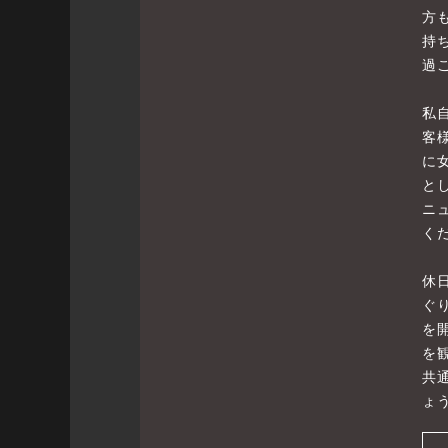
方
持
過
私
客
に
と
ニ
く
休
ぐ
を開
を
共
ょ