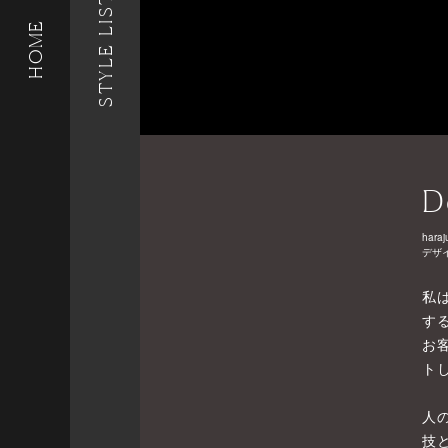
STYLE LIST
HOME
D
haraj
デザ
私
す
お
ト
人
技