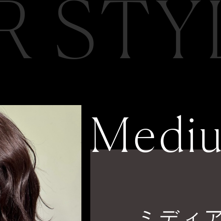
R STY
Medi
ミディ