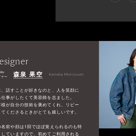
esigner
uku
森泉 果空
Kanata Moriizumi
イナー
は、話すことが好きなのと、人を笑顔に
る仕事がしたくて美容師を志ました。
客様が自分の技術を褒めてくれ、リピー
してくださるときがとても嬉しいです。
の名前や顔は1回でほぼ覚えられるのも特
としていますので、初めてご利用される