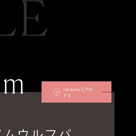
LE
um
harajukuを予約
する
アムウルフパ