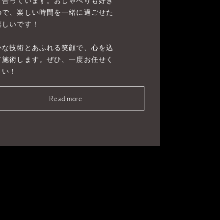
き合っています。おしゃべりも好き
ので、楽しい時間を一緒に過ごせた
嬉しいです！
かな技術とあふれる笑顔で、心を込
て施術します。ぜひ、一度お任せく
さい！
Read more