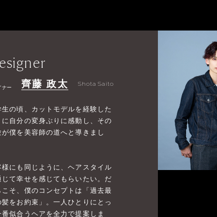
esigner
齊藤 政太
Shota Saito
イナー
学生の頃、カットモデルを経験した
きに自分の変身ぶりに感動し、その
験が僕を美容師の道へと導きまし
。
客様にも同じように、ヘアスタイル
通じて幸せを感じてもらいたい。だ
らこそ、僕のコンセプトは「過去最
の髪をお約束」。一人ひとりにとっ
一番似合うヘアを全力で提案しま