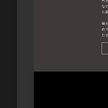
向
な
ら
確
め
だ