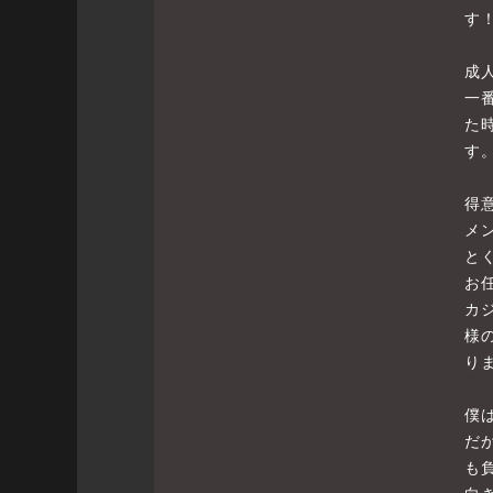
す
成
一
た
す
得
メ
と
お
カ
様
り
僕
だ
も