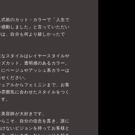
！
人式前のカット・カラーで「人生で
番感動しました」と言っていただい
時は、自分も何より嬉しかったで
。
意なスタイルはレイヤースタイルや
ンズカット、透明感のあるカラー。
くにベージュやアッシュ系カラーは
任せください。
ジュアルからフェミニンまで、お客
の雰囲気に合わせたスタイルをつく
ます。
は美容師が大好きです。
からこそ、自分の信念を貫き、誰に
負けないビジョンを持ってお客様と