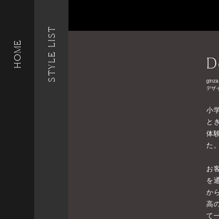
STYLE LIST
HOME
D
ginza
デザ
小
と
体
た
お
を
か
高
て