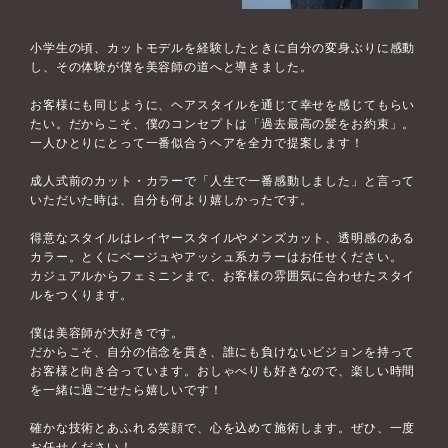
小学生の頃、カットモデルを経験したときに自分の変身ぶりに感動
し、その体験が僕を美容師の道へと導きました。
お客様にも同じように、ヘアスタイルを通じて幸せを感じてもらい
たい。だからこそ、僕のコンセプトは「過去最高の髪をお約束」。
一人ひとりにとって一番似合うヘアを全力で提案します！
成人式前のカット・カラーで「人生で一番感動しました」と言って
いただいた時は、自分も何より嬉しかったです。
得意なスタイルはレイヤースタイルやメンズカット、透明感のある
カラー。とくにベージュやアッシュ系カラーはお任せください。
カジュアルからフェミニンまで、お客様の雰囲気に合わせたスタイ
ルをつくります。
僕は美容師が大好きです。
だからこそ、自分の信念を貫き、誰にも負けないビジョンを持って
お客様と向き合っています。おしゃべりも好きなので、楽しい時間
を一緒に過ごせたら嬉しいです！
確かな技術とあふれる笑顔で、心を込めて施術します。ぜひ、一度
お任せください！