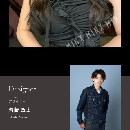
Designer
ginza
デザイナー
齊藤 政太
Shota Saito