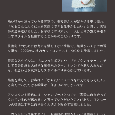
幼い頃から通っていた美容室で、美容師さんが髪を切る姿に憧れ、
「私もこんなふうに人を笑顔にできる仕事がしたい」と思い、美容
師の道を選びました。お客様に寄り添い、一人ひとりの魅力を引き
出すスタイルを提案することが私のこだわりです。
技術向上のためには努力を惜しまない性格で、納得がいくまで練習
を重ね、2023年の社内カットコンテストでは1位を受賞しました。
得意なスタイルは、「ぷつっとボブ」や「ザクザクレイヤー」、そ
して自分自身も大好きな暖色系カラー。トレンドを取り入れなが
ら、似合わせを意識したスタイル作りを心掛けています。
施術を通して、お客様に「なりたいイメージを叶えてもらえた！」
と喜んでいただける瞬間が、何よりのやりがいです。
アシスタント時代には、シャンプーひとつでも「真摯に向き合って
くれているのが伝わる」と言っていただいたことがあり、ひとつ一
つの技術に丁寧に向き合う大切さを改めて実感しました。
カウンセリングを大切にし、お客様の理想をしっかり共有したうえ