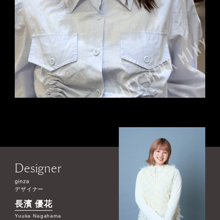
Designer
ginza
デザイナー
長濱 優花
Yuuka Nagahama