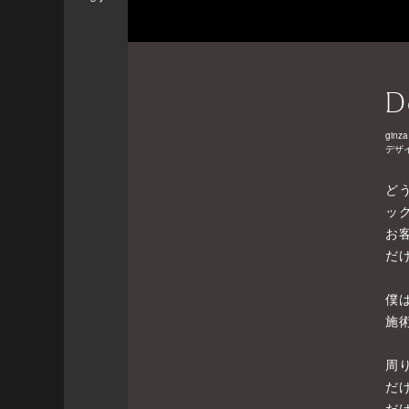
D
ginza
デザ
ど
ッ
お
だ
僕
施
周
だ
だ