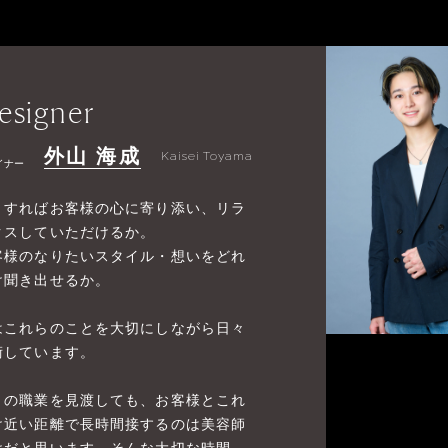
esigner
外山 海成
Kaisei Toyama
イナー
うすればお客様の心に寄り添い、リラ
クスしていただけるか。
客様のなりたいスタイル・想いをどれ
け聞き出せるか。
はこれらのことを大切にしながら日々
術しています。
りの職業を見渡しても、お客様とこれ
け近い距離で長時間接するのは美容師
けだと思います。そんな大切な時間