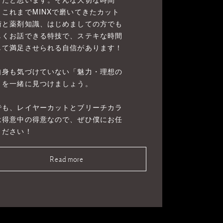
、これまでMINXで磨いてきたカット
術と薬剤知識、はじめましての方でも
しくお話できる特技で、ステキな時間
して満足させられる自信があります！
自身も気づけていない「魅力・理想の
」を一緒に見つけましょう。
でも、レイヤーカットとブリーチカラ
は得意中の得意なので、ぜひ僕にお任
ください！
Read more