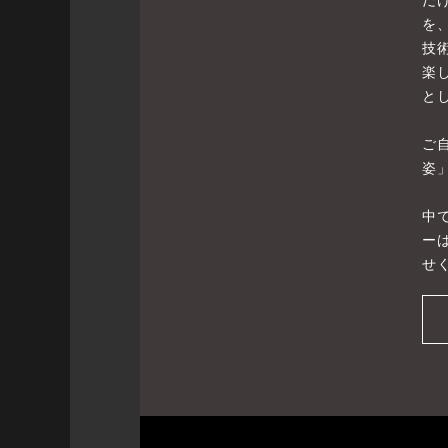
を
技
楽
と
ご
姿
中
ー
せ