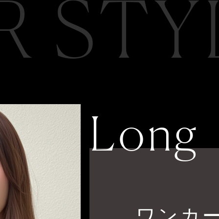
R STY
Long
ワンカ