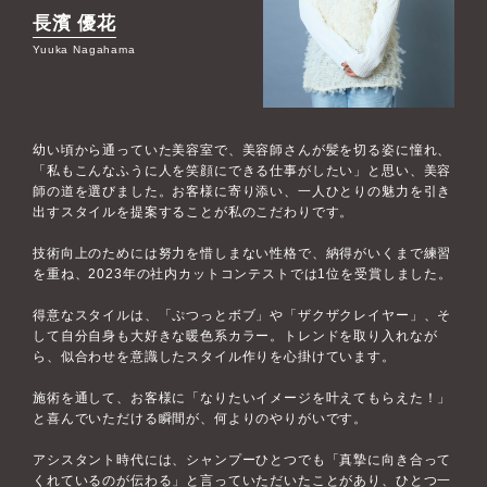
長濱 優花
Yuuka Nagahama
幼い頃から通っていた美容室で、美容師さんが髪を切る姿に憧れ、
「私もこんなふうに人を笑顔にできる仕事がしたい」と思い、美容
師の道を選びました。お客様に寄り添い、一人ひとりの魅力を引き
出すスタイルを提案することが私のこだわりです。
技術向上のためには努力を惜しまない性格で、納得がいくまで練習
を重ね、2023年の社内カットコンテストでは1位を受賞しました。
得意なスタイルは、「ぷつっとボブ」や「ザクザクレイヤー」、そ
して自分自身も大好きな暖色系カラー。トレンドを取り入れなが
ら、似合わせを意識したスタイル作りを心掛けています。
施術を通して、お客様に「なりたいイメージを叶えてもらえた！」
と喜んでいただける瞬間が、何よりのやりがいです。
アシスタント時代には、シャンプーひとつでも「真摯に向き合って
くれているのが伝わる」と言っていただいたことがあり、ひとつ一