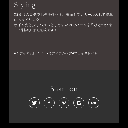
Styling
32ミリのコテで毛先を外ハネ、表面をワンカール入れて簡単
にスタイリング！
オイルだと少しベタっとしやすいのでバームを爪ひとつ分撮
って馴染ませて完成です！
#ミディアムレイヤー#ミディアムヘア#フェイスレイヤー
Share on