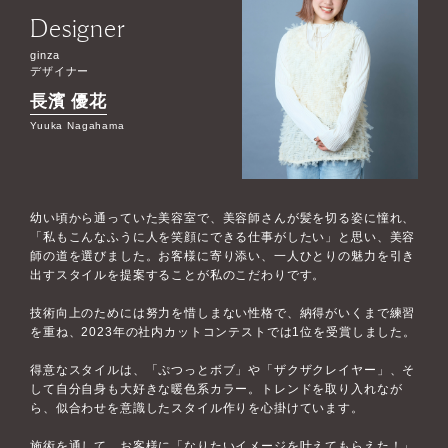
Designer
ginza
デザイナー
長濱 優花
Yuuka Nagahama
幼い頃から通っていた美容室で、美容師さんが髪を切る姿に憧れ、
「私もこんなふうに人を笑顔にできる仕事がしたい」と思い、美容
師の道を選びました。お客様に寄り添い、一人ひとりの魅力を引き
出すスタイルを提案することが私のこだわりです。
技術向上のためには努力を惜しまない性格で、納得がいくまで練習
を重ね、2023年の社内カットコンテストでは1位を受賞しました。
得意なスタイルは、「ぷつっとボブ」や「ザクザクレイヤー」、そ
して自分自身も大好きな暖色系カラー。トレンドを取り入れなが
ら、似合わせを意識したスタイル作りを心掛けています。
施術を通して、お客様に「なりたいイメージを叶えてもらえた！」