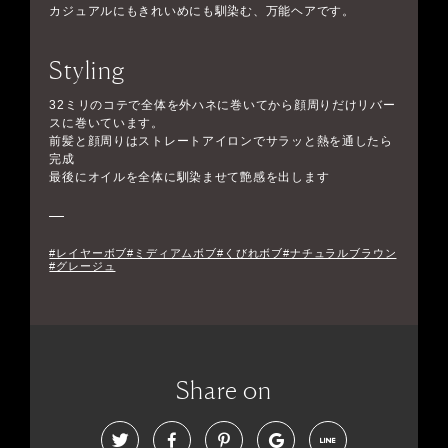
カジュアルにもきれいめにも馴染む、万能ヘアです。
Styling
32ミリのコテで全体を外ハネに巻いてから顔周りだけリバー
スに巻いています。
前髪と顔周りはストレートアイロンでサラッと熱を通したら
完成
最後にオイルを全体に馴染ませて艶感を出します
#レイヤーボブ#ミディアムボブ#くびれボブ#ナチュラルブラウン
#グレージュ
Share on