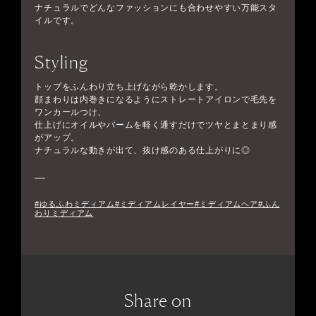
ナチュラルでどんなファッションにも合わせやすい万能スタ
イルです。
Styling
トップをふんわり立ち上げながら乾かします。
顔まわりは内巻きになるようにストレートアイロンで毛先を
ワンカールつけ、
仕上げにオイルやバームを軽く通すだけでツヤとまとまり感
がアップ。
ナチュラルな動きが出て、抜け感のある仕上がりに◎
#ゆるふわミディアム#ミディアムレイヤー#ミディアムヘア#ふん
わりミディアム
Share on