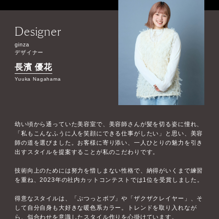
Designer
ginza
デザイナー
長濱 優花
Yuuka Nagahama
幼い頃から通っていた美容室で、美容師さんが髪を切る姿に憧れ、
「私もこんなふうに人を笑顔にできる仕事がしたい」と思い、美容
師の道を選びました。お客様に寄り添い、一人ひとりの魅力を引き
出すスタイルを提案することが私のこだわりです。
技術向上のためには努力を惜しまない性格で、納得がいくまで練習
を重ね、2023年の社内カットコンテストでは1位を受賞しました。
得意なスタイルは、「ぷつっとボブ」や「ザクザクレイヤー」、そ
して自分自身も大好きな暖色系カラー。トレンドを取り入れなが
ら、似合わせを意識したスタイル作りを心掛けています。