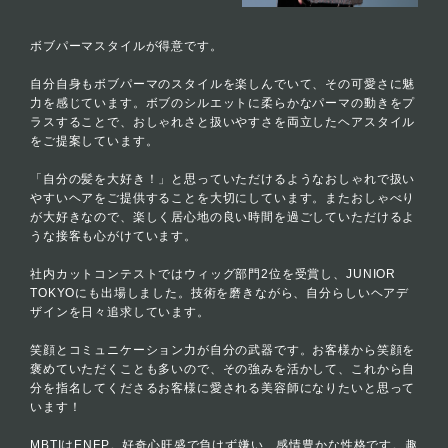
ボブパーマスタイルが得意です。
自分自身もボブパーマのスタイルを楽しんでいて、その可愛さに魅
力を感じています。ボブのシルエットに柔らかなパーマの動きをプ
ラスすることで、おしゃれさと扱いやすさを両立したヘアスタイル
をご提案しています。
「自分の髪を大好き！」と思っていただけるようなおしゃれで扱い
やすいヘアをご提供することを大切にしています。またおしゃべり
が大好きなので、楽しく居心地の良い時間を過ごしていただけるよ
うな接客も心がけています。
社内カットコンテストではウィッグ部門2位を受賞し、JUNIOR
TOKYOにも出場しました。技術を磨きながら、自分らしいヘアデ
ザインを日々追求しています。
笑顔とコミュニケーション力が自分の武器です。お客様から笑顔を
褒めていただくことも多いので、その強みを活かして、これから自
分を指名してくださるお客様に愛される美容師になりたいと思って
います！
MBTIはENFP。好奇心旺盛で負けず嫌い、感情豊かな性格です。趣